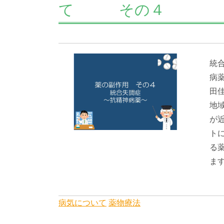
て その４
統
病
田
地
が近
ト
る
ます
病気について
薬物療法