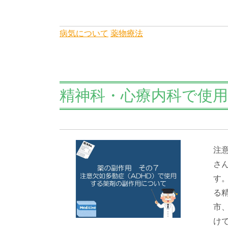
病気について
薬物療法
精神科・心療内科で使
注
さ
す
る
市
け