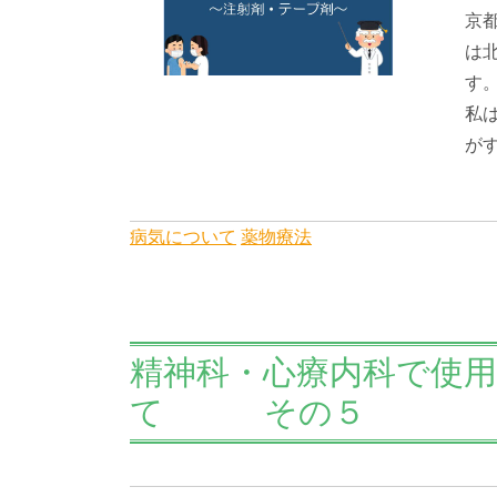
京
は
す
私
がす
病気について
薬物療法
精神科・心療内科で使
て その５