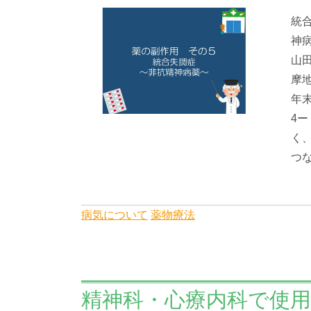
統
神
山
摩
年
4
く
つな
病気について
薬物療法
精神科・心療内科で使