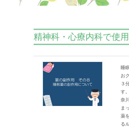
精神科・心療内科で使
睡
お
３
す
奈
ま
薬
るル