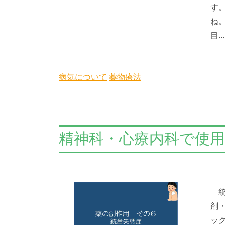
す
ね
目...
病気について
薬物療法
精神科・心療内科で使
統
剤
ッ