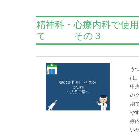
精神科・心療内科で使
て その３
う
は
中
の
期
や
療
い