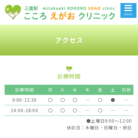
アクセス
診療時間
診療時間
月
火
水
木
金
土
日祝
9:00-12:30
〇
〇
〇
―
〇
●
―
14:00-18:00
〇
〇
〇
―
〇
―
―
●土曜日9:00～12:00
休診日：木曜日・日曜日・祝日